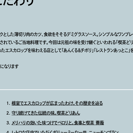
こだわり
クとした薄切り肉のカツ、食欲をそそるデミグラスソース。シンプルなワンプレー
れているご当地料理です。今回は元祖の味を受け継ぐといわれる「喫茶どりあ
ったエスカロップを味わえる店として「あんくる＆チボリ」「レストランあっとこ」
になります
根室でエスカロップが広まったわけ。その歴史を辿る
守り続けてきた伝統の味。喫茶どりあん
メリハリの効いた味つけでペロリと。食事と喫茶 薔薇
レトロな店内でいただくボリューミーな一皿。ニューモンブラン