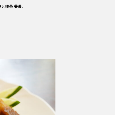
と喫茶 薔薇。