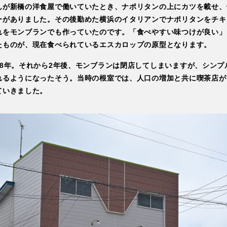
んが新橋の洋食屋で働いていたとき、ナポリタンの上にカツを載せ、
ーがありました。その後勤めた横浜のイタリアンでナポリタンをチキ
れをモンブランでも作っていたのです。「食べやすい味つけが良い」
たものが、現在食べられているエスカロップの原型となります。
38年。それから2年後、モンブランは閉店してしまいますが、シンプ
れるようになったそう。当時の根室では、人口の増加と共に喫茶店が
ていきました。
北海道根室市 観光公式Web
DEEPなこと
Things to Do
モデルコース
Itineraries