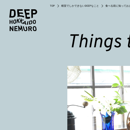
TOP
根室でしかできないDEEPなこと
食べる前に知ってお
Things 