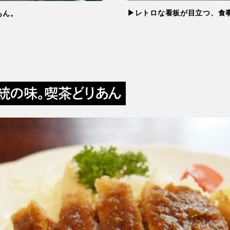
▶レトロな看板が目立つ、食事
あん。
統の味。喫茶どりあん