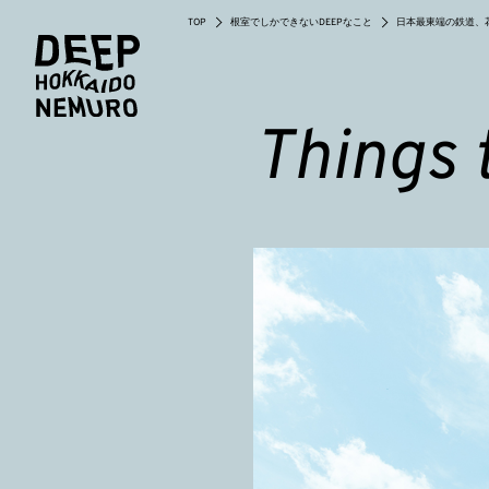
TOP
根室でしかできないDEEPなこと
日本最東端の鉄道、
Things 