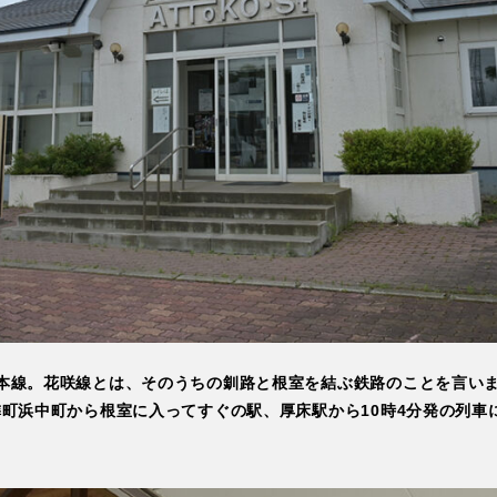
北海道根室市 観光公式Web
DEEPなこと
Things to Do
室本線。花咲線とは、そのうちの釧路と根室を結ぶ鉄路のことを言い
隣町浜中町から根室に入ってすぐの駅、厚床駅から10時4分発の列
モデルコース
Itineraries