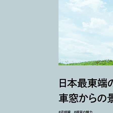
日本最東端
車窓からの
＃花咲線
＃根室の魅力