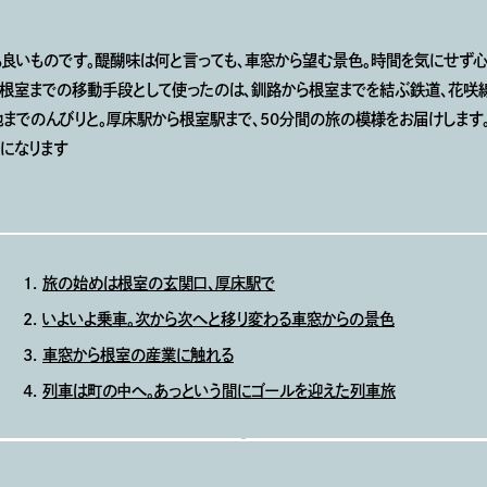
も良いものです。醍醐味は何と言っても、車窓から望む景色。時間を気にせず
回、根室までの移動手段として使ったのは、釧路から根室までを結ぶ鉄道、花咲
までのんびりと。厚床駅から根室駅まで、50分間の旅の模様をお届けします
になります
旅の始めは根室の玄関口、厚床駅で
いよいよ乗車。次から次へと移り変わる車窓からの景色
車窓から根室の産業に触れる
列車は町の中へ。あっという間にゴールを迎えた列車旅